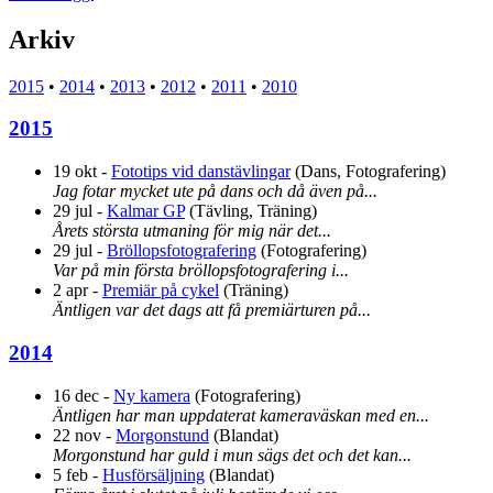
personliga
sida
Arkiv
2015
•
2014
•
2013
•
2012
•
2011
•
2010
2015
19 okt
-
Fototips vid danstävlingar
(
Dans, Fotografering
)
Jag fotar mycket ute på dans och då även på...
29 jul
-
Kalmar GP
(
Tävling, Träning
)
Årets största utmaning för mig när det...
29 jul
-
Bröllopsfotografering
(
Fotografering
)
Var på min första bröllopsfotografering i...
2 apr
-
Premiär på cykel
(
Träning
)
Äntligen var det dags att få premiärturen på...
2014
16 dec
-
Ny kamera
(
Fotografering
)
Äntligen har man uppdaterat kameraväskan med en...
22 nov
-
Morgonstund
(
Blandat
)
Morgonstund har guld i mun sägs det och det kan...
5 feb
-
Husförsäljning
(
Blandat
)