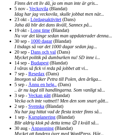
Finns det ett liv då, ja om man inte är gris...
5 nov
-
Veckovila
(
Blandat
)
Idag har jag veckovila, skulle jobbat men när...
23 okt
-
Lördagsaktivitet
(
Dans
)
Jaha då blir det dans ikväll, Sannex på...
19 okt
-
Long time
(
Blandat
)
Nu var det länge sedan man uppdaterader denna...
30 sep
-
1000 dagar
(
Blandat
)
I tisdags så var det 1000 dagar sedan jag...
20 sep
-
Dans och val
(
Dans
)
Mycket politik på dumburken nu! SD inne i...
14 sep
-
Budapest
(
Blandat
)
I våras så fick vi reda på jobbet att vi...
7 sep
-
Resedax
(
Dans
)
Imorgon så åker Petra till Polen, den årliga...
5 sep
-
Ännu en helg..
(
Dans
)
.. är nu lagd till handlingarna. Som vanligt så...
3 sep
-
Veckan gått
(
Blandat
)
Vecka och inte vattnet!! Men den som snart gått...
2 sep
-
Svenska
(
Blandat
)
Nu har jag hittat vad de flesta texter finns så...
1 sep
-
Kursplanering
(
Blandat
)
Blir aldrig klok på detta tema 😉 I kväll så...
30 aug
-
Anpassning
(
Blandat
)
Mycket att fundera över med WordPress. Här...