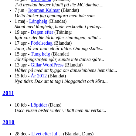
Två trevliga helger bjudit på lite MC åkning....
7 jun
-
Ironman Kalmar
(
Blandat
)
Detta tänker jag genomföra men inte som...
1 maj
-
Långhelg
(
Blandat
)
Skönt med långhelg, hade veckovila i fredags...
19 apr
-
Dagen efter
(
Träning
)
Igår var det lite tårta efter simningen, alltid...
17 apr
-
Födelsedag
(
Blandat
)
Jaha, då var man ett är äldre. Om jag skulle...
15 apr
-
Tung helg
(
Blandat
)
Jönköpingstrofen igår, kunde inte dansa själv...
13 apr
-
Gillar WordPress
(
Blandat
)
Håller på med att bygga om dansklubbens hemsida...
15 feb
-
År 2012
(
Blandat
)
Nya tider. Dax att ta tag i bloggandet och köra...
2011
10 feb
-
Löptider
(
Dans
)
Usch vilken bister vinter vi haft men nu verkar...
2010
28 dec
-
Livet efter jul…
(
Blandat, Dans
)