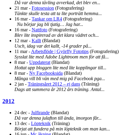
Då var denna tävling avverkad, det blev en...
21 mar
-
Fotosession
(
Fotografering
)
Tänkte skulle testa att ta lite porträtt hemma...
16 mar
-
Tankar om LR4
(
Fotografering
)
Nu börjar jag bli tjatig… Jag har...
16 mar
-
Nattfoto
(
Fotografering
)
Blev lite inspirerad av det klara vädret och...
12 mar
-
Kallt
(
Blandat
)
Usch, idag var det kallt, -14 grader på...
11 mar
-
Arbetsflöde | Györffy Fototips
(
Fotografering
)
Sysslat lite med Adobe Lightroom men för att få...
8 mar
-
Uppdaterat
(
Blandat
)
Hottat upp bloggen lite med lite kopplingar till...
8 mar
-
Ny Facebooksida
(
Blandat
)
Många vill bli vän med mig på Facebook pga...
2 jan
-
Träningsåret 2012 – ej dans
(
Träning
)
Dags att summera år 2012 års träning. Antal...
2012
24 dec
-
Julfirande
(
Blandat
)
Då var denna julafton till ända, imorgon får...
13 dec
-
Löpteknik
(
Träning
)
Börjat att fundera på min löpteknik om man kan...
16 jun
-
Mc åkning
(
Blandat
)