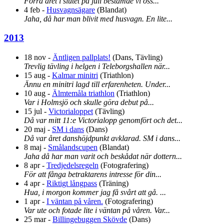
Förra året i slutet på juli bestämde vi oss...
4 feb
-
Husvagnsägare
(
Blandat
)
Jaha, då har man blivit med husvagn. En lite...
2013
18 nov
-
Äntligen pallplats!
(
Dans, Tävling
)
Trevlig tävling i helgen i Teleborgshallen när...
15 aug
-
Kalmar minitri
(
Triathlon
)
Ännu en minitri lagd till erfarenheten. Under...
10 aug
-
Älmtemåla triathlon
(
Triathlon
)
Var i Holmsjö och skulle göra debut på...
15 jul
-
Victorialoppet
(
Tävling
)
Då var mitt 11:e Victorialopp genomfört och det...
20 maj
-
SM i dans
(
Dans
)
Då var året danshöjdpunkt avklarad. SM i dans...
8 maj
-
Smålandscupen
(
Blandat
)
Jaha då har man varit och beskådat när dottern...
8 apr
-
Tredjedelsregeln
(
Fotografering
)
För att fånga betraktarens intresse för din...
4 apr
-
Riktigt långpass
(
Träning
)
Hua, i morgon kommer jag få svårt att gå. ...
1 apr
-
I väntan på våren.
(
Fotografering
)
Var ute och fotade lite i väntan på våren. Var...
25 mar
-
Billingebuggen Skövde
(
Dans
)