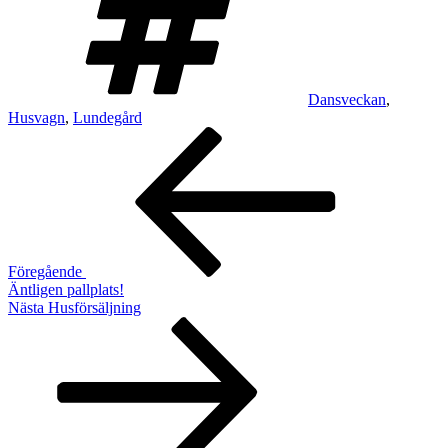
Dansveckan
,
Husvagn
,
Lundegård
Inläggsnavigering
Föregående
inlägg
Föregående
Äntligen pallplats!
Nästa
Nästa
Husförsäljning
inlägg