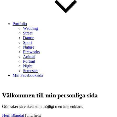
Portfolio
Wedding
Street
Dance
Sport
Nature
Fireworks
Animal
Portrait
Night
Semester
Min Facebooksida
Välkommen till min personliga sida
Välkommen
Gör saker så enkelt som möjligt men inte enklare.
till
Hem
Blandat
Tung helg
min