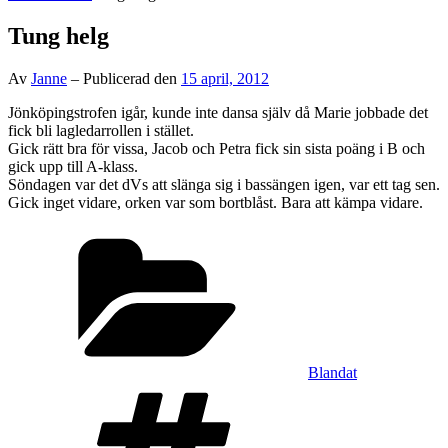
personliga
sida
Tung helg
Av
Janne
–
Publicerad den
15 april, 2012
Jönköpingstrofen igår, kunde inte dansa själv då Marie jobbade det
fick bli lagledarrollen i stället.
Gick rätt bra för vissa, Jacob och Petra fick sin sista poäng i B och
gick upp till A-klass.
Söndagen var det dVs att slänga sig i bassängen igen, var ett tag sen.
Gick inget vidare, orken var som bortblåst. Bara att kämpa vidare.
Kategorier
Blandat
Etiketter