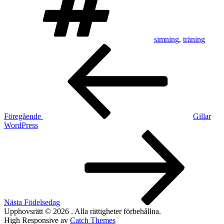
simning
,
träning
Inläggsnavigering
Föregående
inlägg
Föregående
Gillar
WordPress
Nästa
inlägg
Nästa
Födelsedag
Upphovsrätt © 2026
. Alla rättigheter förbehållna.
High Responsive av
Catch Themes