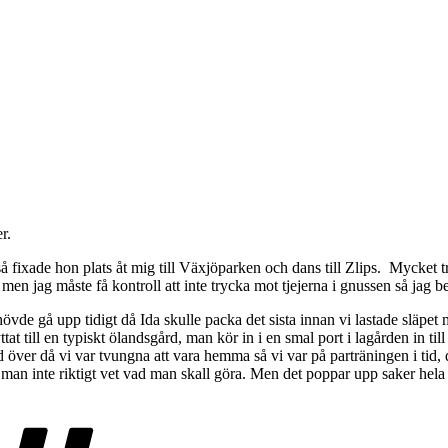
r.
fixade hon plats åt mig till Växjöparken och dans till Zlips. Mycket tr
en jag måste få kontroll att inte trycka mot tjejerna i gnussen så jag b
 gå upp tidigt då Ida skulle packa det sista innan vi lastade släpet me
ttat till en typiskt ölandsgård, man kör in i en smal port i lagården in 
tid över då vi var tvungna att vara hemma så vi var på parträningen i ti
 när man inte riktigt vet vad man skall göra. Men det poppar upp saker h
Etiketter