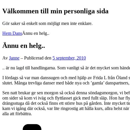
Välkommen till min personliga sida
Välkommen
Gör saker så enkelt som möjligt men inte enklare.
till
Hem
Dans
Ännu en helg..
min
personliga
sida
Ännu en helg..
Av
Janne
–
Publicerad den
5 september, 2010
.. är nu lagd till handlingarna. Som vanligt så är det mycket som hände
I lördags så var man danssugen och med hjälp av Frida L från Öland så 
slutet. Många trevliga danser med både nya och ’gamla’ danspartners, m
Sen natt brukar ge sen morgon så också denna söndagsmorgon, vi behövde
om sider så kom vi iväg och flyttlasset gick med fullt släp. Hon har fly
drängsstuga då det också finns ett större hus på gården. Inte mycket 
kam vi igång där också, var lite ringrostig att hålla kurs, allra helst
alla att förbättra.
Kategorier