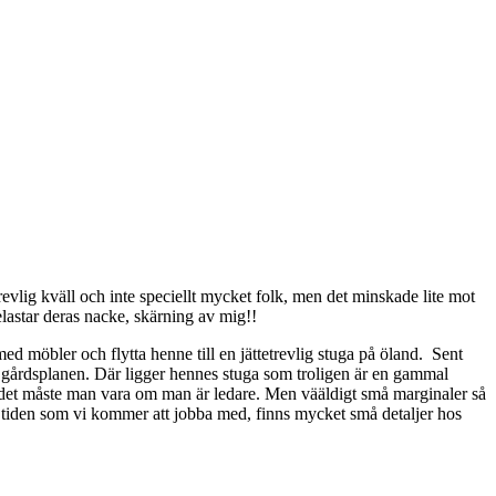
evlig kväll och inte speciellt mycket folk, men det minskade lite mot
elastar deras nacke, skärning av mig!!
d möbler och flytta henne till en jättetrevlig stuga på öland. Sent
till gårdsplanen. Där ligger hennes stuga som troligen är en gammal
d, det måste man vara om man är ledare. Men vääldigt små marginaler så
ela tiden som vi kommer att jobba med, finns mycket små detaljer hos