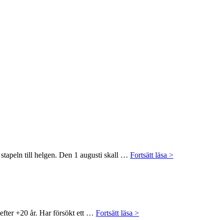
Kalmar
 stapeln till helgen. Den 1 augusti skall …
Fortsätt läsa >
GP
1000
 efter +20 år. Har försökt ett …
Fortsätt läsa >