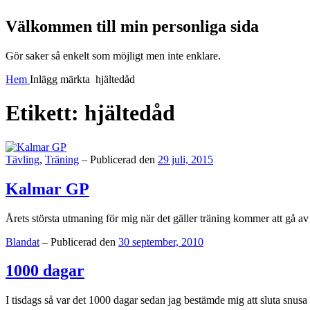
Välkommen till min personliga sida
Välkommen
Gör saker så enkelt som möjligt men inte enklare.
till
Hem
Inlägg märkta
hjältedåd
min
personliga
sida
Etikett:
hjältedåd
Kategorier:
Tävling
,
Träning
–
Publicerad den
29 juli, 2015
Kalmar GP
Årets största utmaning för mig när det gäller träning kommer att gå av
Kategorier:
Blandat
–
Publicerad den
30 september, 2010
1000 dagar
I tisdags så var det 1000 dagar sedan jag bestämde mig att sluta snusa