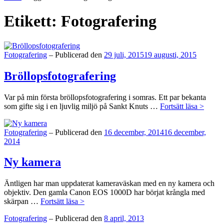
personliga
sida
Etikett:
Fotografering
Kategorier:
Fotografering
–
Publicerad den
29 juli, 2015
19 augusti, 2015
Bröllopsfotografering
Var på min första bröllopsfotografering i somras. Ett par bekanta
Bröllo
som gifte sig i en ljuvlig miljö på Sankt Knuts …
Fortsätt läsa >
Kategorier:
Fotografering
–
Publicerad den
16 december, 2014
16 december,
2014
Ny kamera
Äntligen har man uppdaterat kameraväskan med en ny kamera och
objektiv. Den gamla Canon EOS 1000D har börjat krångla med
Ny
skärpan …
Fortsätt läsa >
kamera
Kategorier:
Fotografering
–
Publicerad den
8 april, 2013