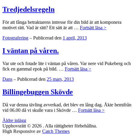
Tredjedelsregeln
För att fånga betraktarens intresse för din bild är att komponera
Tredjedelsrege
motivet rätt. Vad är rätt? Ett sätt är att …
Fortsätt läsa >
Kategorier:
Fotografering
–
Publicerad den
1 april, 2013
I väntan på våren.
Var ute och fotade lite i väntan på våren. Var nere vid Pukeberg och
I
fick en gammal epok på bild. …
Fortsätt läsa >
väntan
Kategorier:
Dans
–
Publicerad den
25 mars, 2013
på
våren.
Billingebuggen Skövde
Då var denna tävling avverkad, det blev en lång dag. Åkte hemifrån
Billingebuggen
vid 06.00 då vi skulle vara i Skövde …
Fortsätt läsa >
Skövde
Inläggsnavigering
Äldre inlägg
Upphovsrätt © 2026
. Alla rättigheter förbehållna.
High Responsive av
Catch Themes