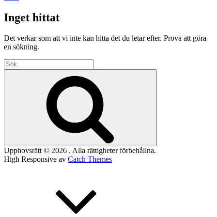
personliga
sida
Inget hittat
Det verkar som att vi inte kan hitta det du letar efter. Prova att göra
en sökning.
Sök
efter:
Sök
Upphovsrätt © 2026
. Alla rättigheter förbehållna.
High Responsive av
Catch Themes
Rulla
upp