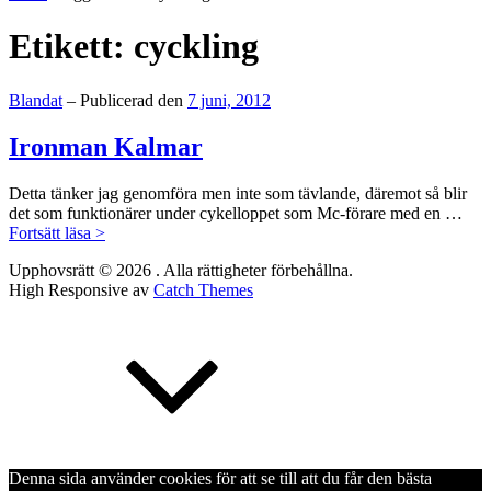
personliga
sida
Etikett:
cyckling
Kategorier:
Blandat
–
Publicerad den
7 juni, 2012
Ironman Kalmar
Detta tänker jag genomföra men inte som tävlande, däremot så blir
det som funktionärer under cykelloppet som Mc-förare med en …
Ironman
Fortsätt läsa >
Kalmar
Upphovsrätt © 2026
. Alla rättigheter förbehållna.
High Responsive av
Catch Themes
Rulla
upp
Denna sida använder cookies för att se till att du får den bästa