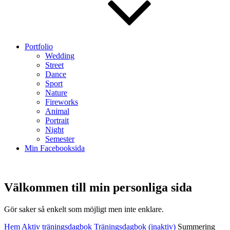
Portfolio
Wedding
Street
Dance
Sport
Nature
Fireworks
Animal
Portrait
Night
Semester
Min Facebooksida
Välkommen till min personliga sida
Välkommen
Gör saker så enkelt som möjligt men inte enklare.
till
Hem
Aktiv träningsdagbok
Träningsdagbok (inaktiv)
Summering
min